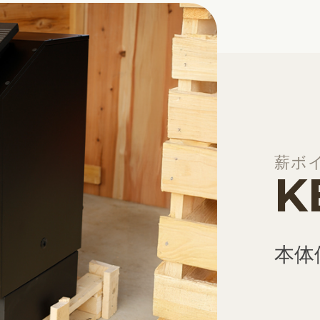
薪ボ
K
本体価